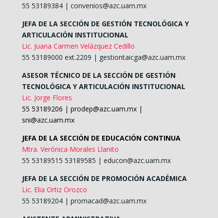
55 53189384 |
convenios@azc.uam.mx
JEFA DE LA SECCIÓN DE GESTIÓN TECNOLÓGICA Y
ARTICULACIÓN INSTITUCIONAL
Lic. Juana Carmen Velázquez Cedillo
55 53189000 ext.2209 | gestiontaicga@azc.uam.mx
ASESOR TÉCNICO DE LA SECCIÓN DE GESTIÓN
TECNOLÓGICA Y ARTICULACIÓN INSTITUCIONAL
Lic. Jorge Flores
55 53189206 |
prodep@azc.uam.mx
|
sni@azc.uam.mx
JEFA DE LA SECCIÓN DE EDUCACIÓN CONTINUA
Mtra. Verónica Morales Llanito
55 53189515 53189585 |
educon@azc.uam.mx
JEFA DE LA SECCIÓN DE PROMOCIÓN ACADÉMICA
Lic. Elia Ortiz Orozco
55 53189204 |
promacad@azc.uam.mx