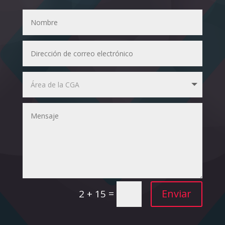
=
Enviar
2 + 15