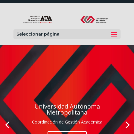
Seleccionar página
Reproductor
de
vídeo
Universidad Autónoma
Metropolitana
Coordinación de Gestión Académica