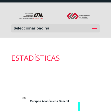
Seleccionar página
ESTADÍSTICAS
80
Cuerpos Académicos General
Cuerpos Académicos General