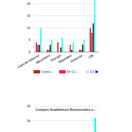
20
15
10
5
0
Electrónica
Energía
Sistemas
Ciencias Básicas
Materiales
CBI
Conso…
En Co…
1/2
25
Cuerpos Académicos Reconocidos e…
Cuerpos Académicos Reconocidos e…
20