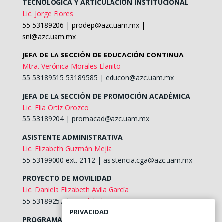
TECNOLÓGICA Y ARTICULACIÓN INSTITUCIONAL
Lic. Jorge Flores
55 53189206 |
prodep@azc.uam.mx
|
sni@azc.uam.mx
JEFA DE LA SECCIÓN DE EDUCACIÓN CONTINUA
Mtra. Verónica Morales Llanito
55 53189515 53189585 |
educon@azc.uam.mx
JEFA DE LA SECCIÓN DE PROMOCIÓN ACADÉMICA
Lic. Elia Ortiz Orozco
55 53189204 |
promacad@azc.uam.mx
ASISTENTE ADMINISTRATIVA
Lic. Elizabeth Guzmán Mejía
55 53199000 ext. 2112 |
asistencia.cga@azc.uam.mx
PROYECTO DE MOVILIDAD
Lic. Daniela Elizabeth Avila García
55 53189257 |
movilidad@azc.uam.mx
PRIVACIDAD
PROGRAMA DE SERVICIO SOCIAL